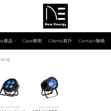
cts產品
Case案例
Clients客戶
Contact聯絡
hting
ADJ LIGHTING
ADJ LIGHTING