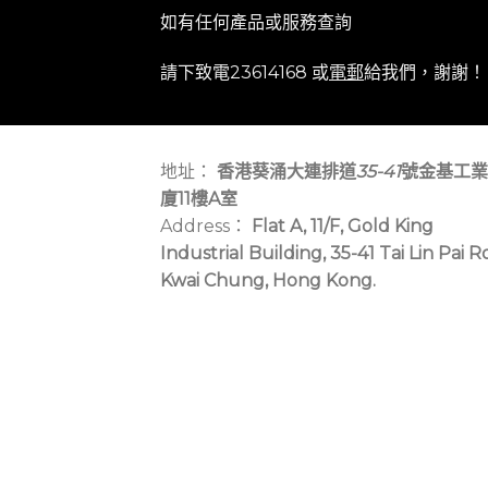
如有任何產品或服務查詢
請下致電23614168 或
電郵
給我們，謝謝！
地址：
香港葵涌大連排道
35-41
號金基工業
廈11樓A室
Address：
Flat A, 11/F, Gold King
Industrial Building, 35-41 Tai Lin Pai R
Kwai Chung, Hong Kong.