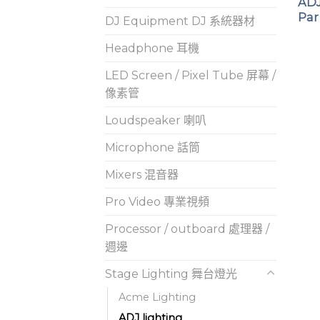
ADJ
Par
DJ Equipment DJ 系統器材
Headphone 耳機
LED Screen / Pixel Tube 屏幕 /
像素管
Loudspeaker 喇叭
Microphone 話筒
Mixers 混音器
Pro Video 專業視頻
Processor / outboard 處理器 /
週邊
Stage Lighting 舞台燈光
Acme Lighting
ADJ lighting