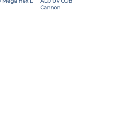
 Mega Hex L
ADJ UV COB
Cannon