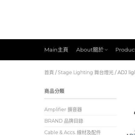
Skip
to
content
Main主頁
About關於
Produ
首頁
/
Stage Lighting 舞台燈光
/
ADJ lig
商品分類
Amplifier 擴音器
BRAND 品牌目錄
Cable & Accs. 線材及配件