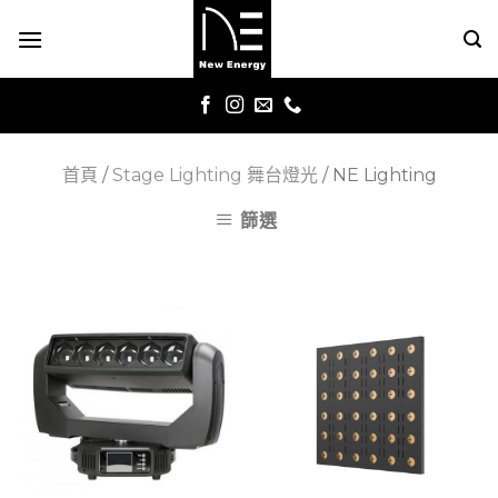
Skip
to
content
首頁
/
Stage Lighting 舞台燈光
/
NE Lighting
篩選