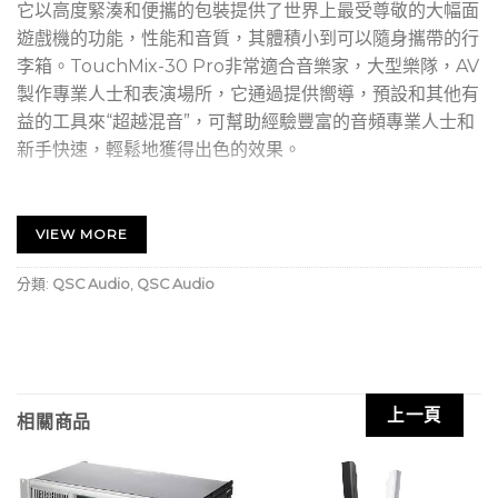
它以高度緊湊和便攜的包裝提供了世界上最受尊敬的大幅面
遊戲機的功能，性能和音質，其體積小到可以隨身攜帶的行
李箱。TouchMix-30 Pro非常適合音樂家，大型樂隊，AV
製作專業人士和表演場所，它通過提供嚮導，預設和其他有
益的工具來“超越混音”，可幫助經驗豐富的音頻專業人士和
新手快速，輕鬆地獲得出色的效果。
它的32個混音通道（24個麥克風/線路，6線路，立體聲
USB）和16個輸出提供了出色的信號管理靈活性，適用於各
VIEW MORE
種應用。先進的功能，例如A類麥克風前置放大器，防反饋
和房間調諧嚮導，兩個實時分析儀（RTA），跳線矩陣，
分類:
QSC Audio
,
QSC Audio
32通道直接到外部驅動器的錄音以及帶有MacOS®和
Windows®的DAW接口計算機使它既可以作為專業現場聲
音，又可以作為錄音工具。
上一頁
TouchMix的觸摸和旋轉界面允許對推子和混音器參數進行
相關商品
觸覺控制，同時還提供與混音器功能的硬件連接。調音台功
能和顯示通過Wi-Fi通過iOS或Android設備複製，提供便