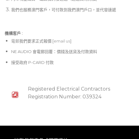
觸摸和路由跳線矩陣可輕鬆實現輸入的“重疊”和重新排列
我們也服務澳門客戶，可付款到我們澳門戶口，並代發速遞
14種輔助混音提供充足的顯示器配置選項
可以將八個帶6頻段全參數均衡器，可變高通和低通濾波
器以及限制器的子組鏈接起來進行立體聲
機構客戶 :​
增益共享自動麥克風混音器可用於所有24個麥克風/線路
電郵
我們要求正式報價 [
email us
]
輸入通道
NE AUDIO 會電郵回覆：價錢及送貨及付款資料
32通道直接至硬盤的記錄/播放-無需外接計算機即可捕
接受政府 P-CARD 付款
獲和調用表演
帶有macOS®和Windows®計算機的32通道DAW接口
允許使用流行的工作站軟件進行雙向I / O
Registered Electrical Contractors
直接從USB播放MP3
Registration Number: 039324
直接從Internet下載將來的升級