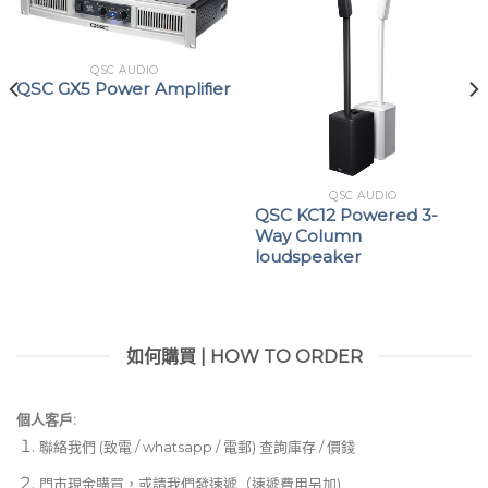
攜式，無線連接以及調音台功能的其他控制界面。
憑藉固件版本2.0，TouchMix-30 Pro現在支持3個自定義
QSC AUDIO
推子庫，每個推子庫有8個通道，從而為最苛刻的用戶和應
QSC GX5 Power Amplifier
用程序提供了通用的個性化通道顯示。最新的固件版本還使
TouchMix-30 Pro能夠使用Mackie Control Protocol與
帶有電動推子的某些第三方控製表面進行交互。存在兩種操
作模式：連接到控製表面的TouchMix-30 Pro混合器，或
QSC AUDIO
QSC KC12 Powered 3-
與控製表面配對並通過Wi-Fi連接到TouchMix-30 Pro混
Way Column
合器的iOS平板電腦。補充的新通道條顯示屏顯示了所選推
loudspeaker
子組的控件和指示器。
大型（10英寸）多點觸摸屏提供了豐富的屏幕信息，同
時還提供了可靠的手動控制
如何購買 | HOW TO ORDER
防反饋和房間調整嚮導可簡化複雜的均衡任務
個人客戶:
兩個實時分析儀（RTA）提供通道色調平衡和房間響應
聯絡我們 (致電 / whatsapp / 電郵) 查詢庫存 / 價錢
的即時顯示
門市現金購買，或請我們發速遞（速遞費用另加)