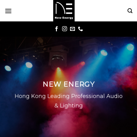
Skip
to
content
NEW ENERGY
Hong Kong Leading Professional Audio
& Lighting