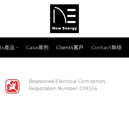
cts產品
Case案例
Clients客戶
Contact聯絡
Registered Electrical Contractors
Registration Number: 039324