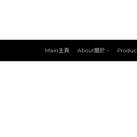
Skip
to
content
Main主頁
About關於
Produ