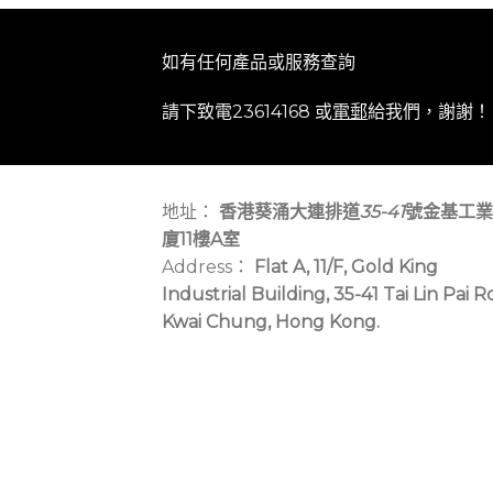
如有任何產品或服務查詢
請下致電23614168 或
電郵
給我們，謝謝！
地址：
香港葵涌大連排道
35-41
號金基工業
廈11樓A室
Address：
Flat A, 11/F, Gold King
Industrial Building, 35-41 Tai Lin Pai R
Kwai Chung, Hong Kong.