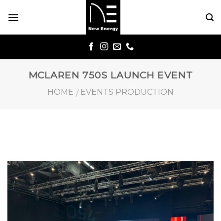
Skip
to
content
MCLAREN 750S LAUNCH EVENT
HOME
EVENTS PRODUCTION
/