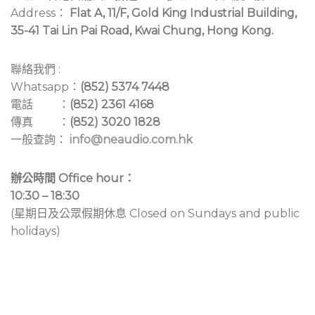
Address：
Flat A, 11/F, Gold King Industrial Building,
35-41 Tai Lin Pai Road, Kwai Chung, Hong Kong.
聯絡我們 :
Whatsapp：
(852) 5374 7448
電話 ：
(852) 2361 4168
傳真 ：
(852) 3020 1828
一般查詢：
info@neaudio.com.hk
辦公時間 Office hour：
10:30 – 18:30
(星期日及公眾假期休息 Closed on Sundays and public
holidays)