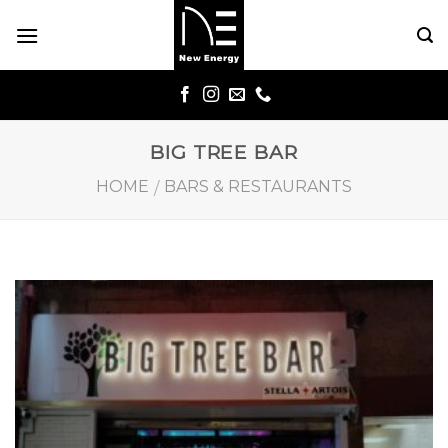
Skip
to
content
BIG TREE BAR
HOME
BARS & RESTAURANTS
/