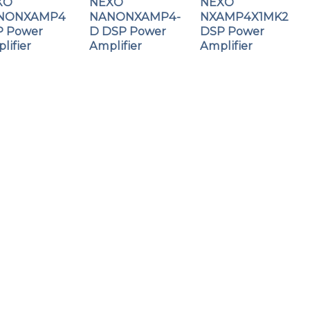
XO
NEXO
NEXO
NONXAMP4
NANONXAMP4-
NXAMP4X1MK2
 Power
D DSP Power
DSP Power
lifier
Amplifier
Amplifier