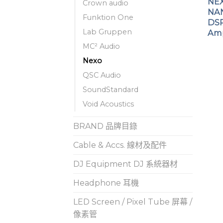
NE
Crown audio
NA
Funktion One
DSP
Lab Gruppen
Amp
MC² Audio
Nexo
QSC Audio
SoundStandard
Void Acoustics
BRAND 品牌目錄
Cable & Accs. 線材及配件
DJ Equipment DJ 系統器材
Headphone 耳機
LED Screen / Pixel Tube 屏幕 /
像素管