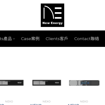
cts產品
Case案例
Clients客戶
Contact聯絡
NEXO
NEXO
NEXO