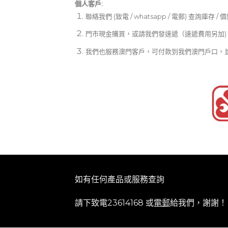
個人客戶:
聯絡我們 (致電 / whatsapp / 電郵) 查詢庫存 / 
門市現金購買，或請我們發速遞（速遞費用另加)
我們也服務澳門客戶，可付款到我們澳門戶口，
如有任何產品或服務查詢
請下致電23614168 或
電郵
給我們，謝謝！