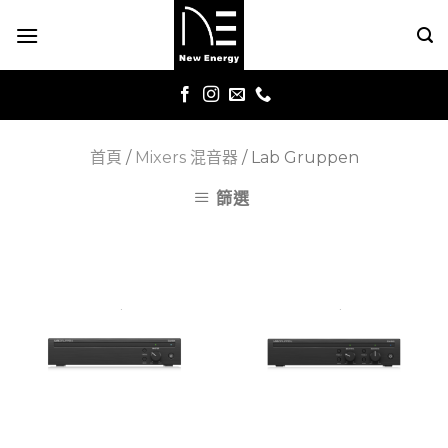
Skip
to
content
首頁
/
Mixers 混音器
/
Lab Gruppen
篩選