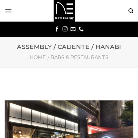
Skip
to
content
ASSEMBLY / CALIENTE / HANABI
HOME
BARS & RESTAURANTS
/