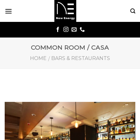
Skip
to
content
COMMON ROOM / CASA
HOME
BARS & RESTAURANTS
/