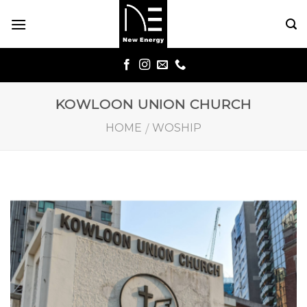
Skip
to
content
KOWLOON UNION CHURCH
HOME
WOSHIP
/