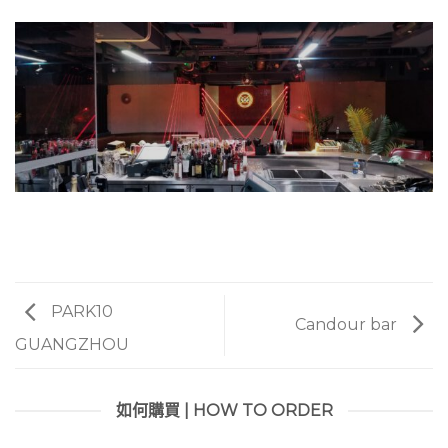
PARK10
Candour bar
GUANGZHOU
如何購買 | HOW TO ORDER