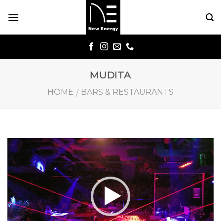
Skip
to
content
MUDITA
HOME
BARS & RESTAURANTS
/
視
訊
播
放
器