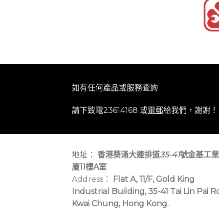
如有任何產品或服務查詢
請下致電23614168 或
電郵
給我們，謝謝！
地址：
香港葵涌大連排道
35-41
號金基工業
廈11樓A室
Address：
Flat A, 11/F, Gold King
Industrial Building, 35-41 Tai Lin Pai R
Kwai Chung, Hong Kong.