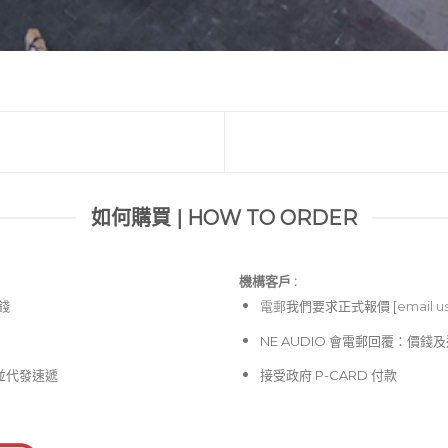
如何購買 | HOW TO ORDER
機構客戶 :​
價錢
電郵
我們要求正式報價 [
email u
NE AUDIO 會電郵回覆：價
並代發速遞
接受政府 P-CARD 付款