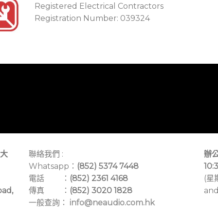
Registered Electrical Contractors
Registration Number: 039324
大
聯絡我們 :
辦公
Whatsapp：
(852) 5374 7448
10:
電話 ：
(852) 2361 4168
(星
oad,
傳真 ：
(852) 3020 1828
and
一般查詢：
info@neaudio.com.hk