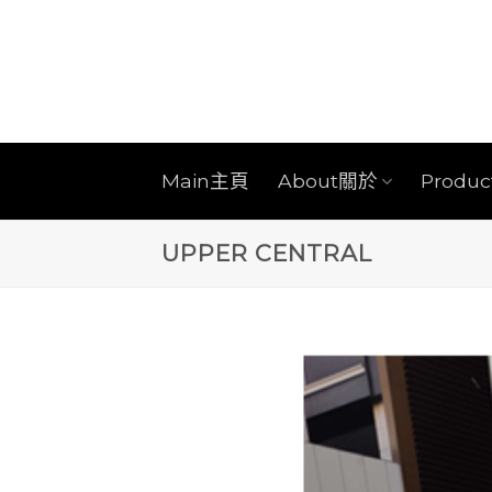
Skip
to
content
Main主頁
About關於
Produ
UPPER CENTRAL