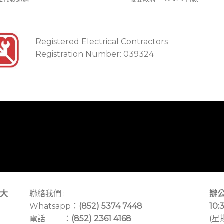
Registered Electrical Contractors
Registration Number: 039324
大
聯絡我們 :
辦公
Whatsapp：
(852) 5374 7448
10:
電話 ：
(852) 2361 4168
(星