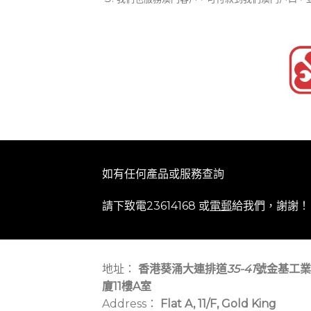
如有任何產品或服務查詢
請下致電23614168 或
電郵
給我們，謝謝！
地址：
香港葵涌大連排道
35-41
號金基工業
廈11樓A室
Address：
Flat A, 11/F, Gold King