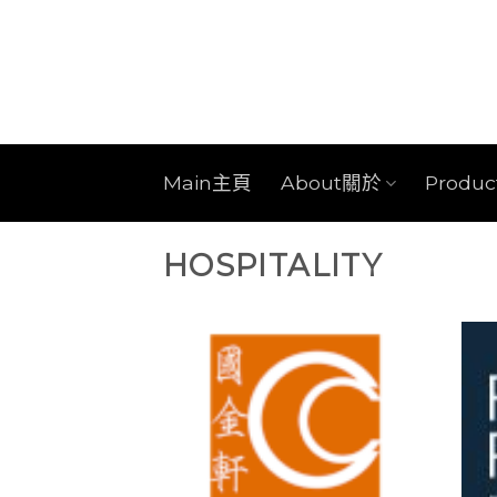
Skip
to
content
Main主頁
About關於
Produ
HOSPITALITY