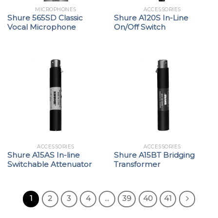
MICROPHONES
ACCESSORIES
Shure 565SD Classic
Shure A120S In-Line
Vocal Microphone
On/Off Switch
ACCESSORIES
ACCESSORIES
Shure A15AS In-line
Shure A15BT Bridging
Switchable Attenuator
Transformer
1
2
3
4
...
39
40
41