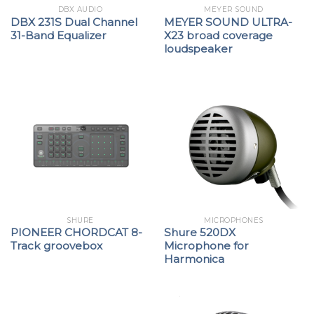
DBX AUDIO
MEYER SOUND
DBX 231S Dual Channel
MEYER SOUND ULTRA-
31-Band Equalizer
X23 broad coverage
loudspeaker
SHURE
MICROPHONES
PIONEER CHORDCAT 8-
Shure 520DX
Track groovebox
Microphone for
Harmonica