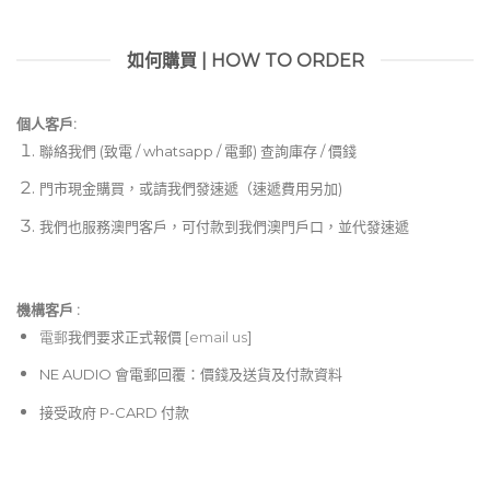
如何購買 | HOW TO ORDER
個人客戶:
聯絡我們 (致電 / whatsapp / 電郵) 查詢庫存 / 價錢
門市現金購買，或請我們發速遞（速遞費用另加)
我們也服務澳門客戶，可付款到我們澳門戶口，並代發速遞
機構客戶 :​
電郵
我們要求正式報價 [
email us
]
NE AUDIO 會電郵回覆：價錢及送貨及付款資料
接受政府 P-CARD 付款