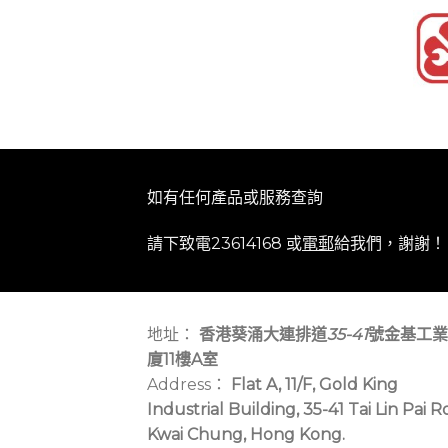
如有任何產品或服務查詢
請下致電23614168 或
電郵
給我們，謝謝！
地址：
香港葵涌大連排道
35-41
號金基工業
廈11樓A室
Address：
Flat A, 11/F, Gold King
Industrial Building, 35-41 Tai Lin Pai R
Kwai Chung, Hong Kong.