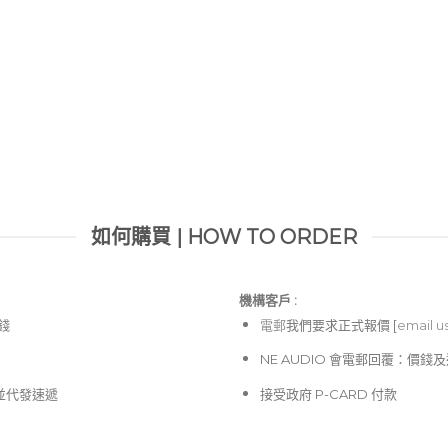
如何購買 | HOW TO ORDER
機構客戶 :​
價錢
電郵
我們要求正式報價 [
email u
NE AUDIO 會電郵回覆：價
並代發速遞
接受政府 P-CARD 付款