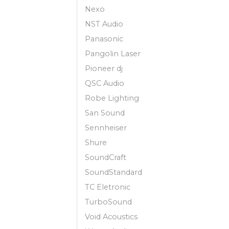
Nexo
NST Audio
Panasonic
Pangolin Laser
Pioneer dj
QSC Audio
Robe Lighting
San Sound
Sennheiser
Shure
SoundCraft
SoundStandard
TC Eletronic
TurboSound
Void Acoustics