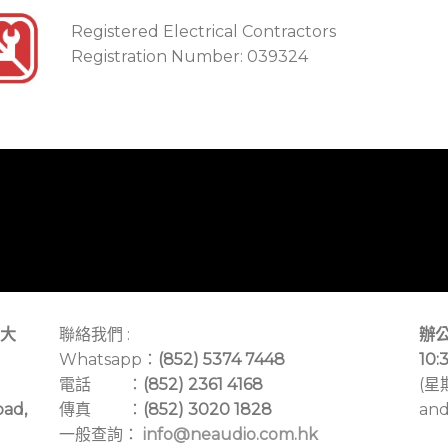
Registered Electrical Contractors
Registration Number: 039324
大
聯絡我們 :
辦公
Whatsapp：
(852) 5374 7448
10:
電話 ：
(852) 2361 4168
(星
oad,
傳真 ：
(852) 3020 1828
and
一般查詢：
info@neaudio.com.hk