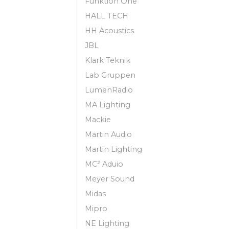
Funktion One
HALL TECH
HH Acoustics
JBL
Klark Teknik
Lab Gruppen
LumenRadio
MA Lighting
Mackie
Martin Audio
Martin Lighting
MC² Aduio
Meyer Sound
Midas
Mipro
NE Lighting