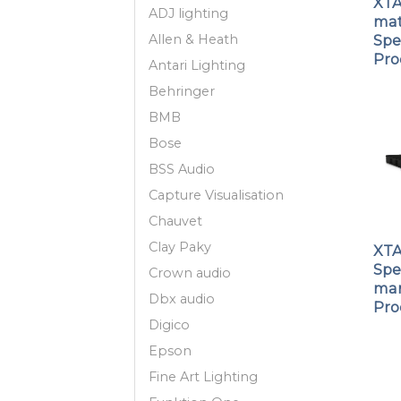
XTA
ADJ lighting
mat
Allen & Heath
Spe
Pro
Antari Lighting
Behringer
BMB
Bose
BSS Audio
Capture Visualisation
Chauvet
Clay Paky
XT
Spe
Crown audio
ma
Dbx audio
Pro
Digico
Epson
Fine Art Lighting