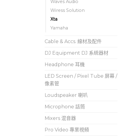
Waves Audio
Wiress Solution
Xta
Yamaha
Cable & Accs. 線材及配件
DJ Equipment DJ 系統器材
Headphone 耳機
LED Screen / Pixel Tube 屏幕 /
像素管
Loudspeaker 喇叭
Microphone 話筒
Mixers 混音器
Pro Video 專業視頻