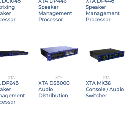
 DC1048
XTA DP446
XTA DP448
rixing
Speaker
Speaker
aker
Management
Management
cessor
Processor
Processor
XTA
XTA
XTA
A DP648
XTA DS8000
XTA MX36
aker
Audio
Console / Audio
nagement
Distribution
Switcher
cessor