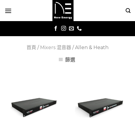
Skip
to
content
首頁
/
Mixers 混音器
/
Allen & Heath
篩選