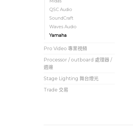
Midas
QSC Audio
SoundCraft
Waves Audio
Yamaha
Pro Video 專業視頻
Processor / outboard 處理器 /
週邊
Stage Lighting 舞台燈光
Trade 交易