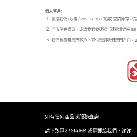
個人客戶:
聯絡我們 (致電 / whatsapp / 電郵) 查詢庫存 / 
門市現金購買，或請我們發速遞（速遞費用另加)
我們也服務澳門客戶，可付款到我們澳門戶口，
如有任何產品或服務查詢
請下致電23614168 或
電郵
給我們，謝謝！