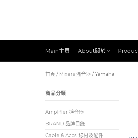
Skip
to
content
Main主頁
About關於
Produ
首頁
/
Mixers 混音器
/
Yamaha
商品分類
Amplifier 擴音器
BRAND 品牌目錄
Cable & Accs. 線材及配件