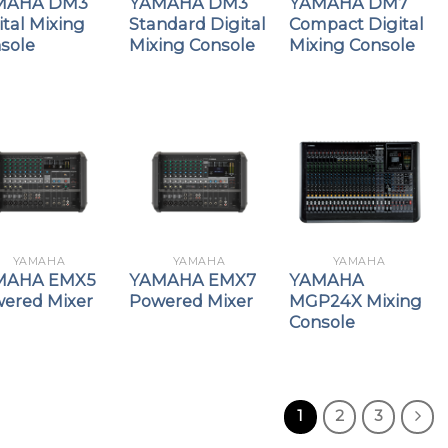
MAHA DM3
YAMAHA DM3
YAMAHA DM7
ital Mixing
Standard Digital
Compact Digital
sole
Mixing Console
Mixing Console
YAMAHA
YAMAHA
YAMAHA
MAHA EMX5
YAMAHA EMX7
YAMAHA
ered Mixer
Powered Mixer
MGP24X Mixing
Console
1
2
3