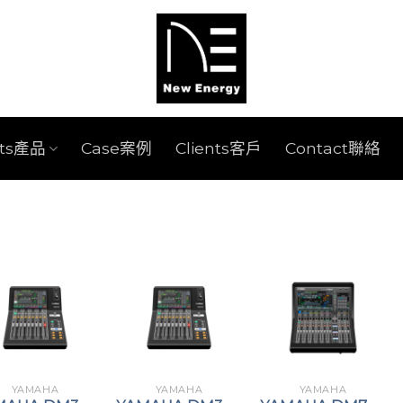
cts產品
Case案例
Clients客戶
Contact聯絡
YAMAHA
YAMAHA
YAMAHA