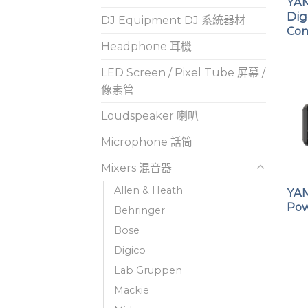
YA
Dig
DJ Equipment DJ 系統器材
Con
Headphone 耳機
LED Screen / Pixel Tube 屏幕 /
像素管
Loudspeaker 喇叭
Microphone 話筒
Mixers 混音器
Allen & Heath
YA
Pow
Behringer
Bose
Digico
Lab Gruppen
Mackie