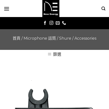
Skip
to
content
首頁
/
Microphone 話筒
/
Shure
/
Accessories
篩選