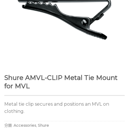
Shure AMVL-CLIP Metal Tie Mount
for MVL
Metal tie clip secures and positions an MVL on
clothing.
分類:
Accessories
,
Shure