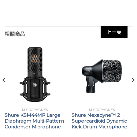
上一頁
相關商品
MICROPHONES
MICROPHONES
Shure KSM44MP Large
Shure Nexadyne™ 2
Diaphragm Multi-Pattern
Supercardioid Dynamic
Condenser Microphone
Kick Drum Microphone