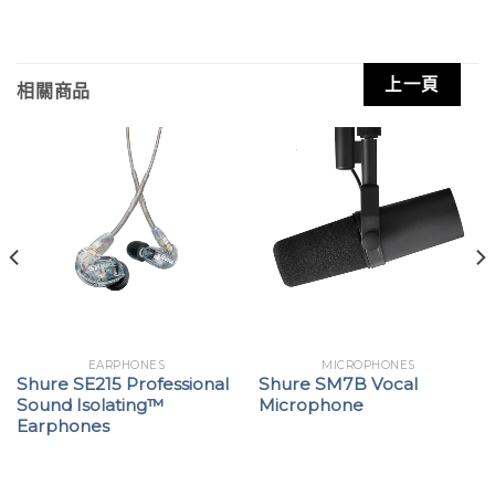
上一頁
相關商品
EARPHONES
MICROPHONES
Shure SE215 Professional
Shure SM7B Vocal
Sound Isolating™
Microphone
Earphones