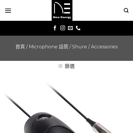
Skip
to
content
首頁
/
Microphone 話筒
/
Shure
/
Accessories
篩選