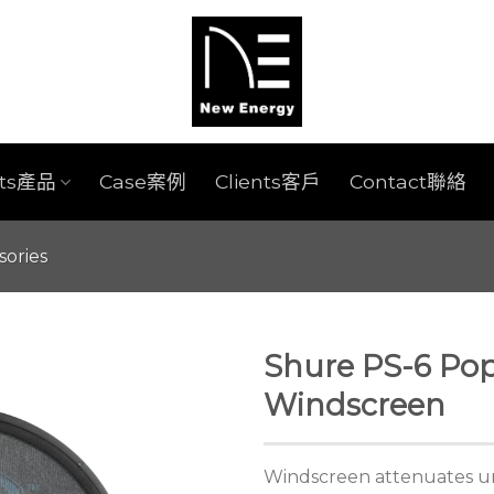
cts產品
Case案例
Clients客戶
Contact聯絡
sories
Shure PS-6 Pop
Windscreen
Windscreen attenuates un