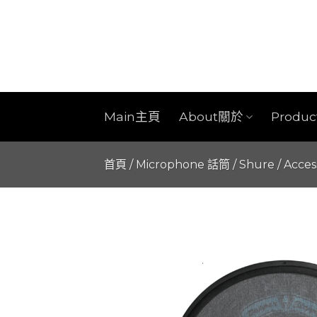
Skip
to
content
Main主頁
About關於
Produ
首頁
/
Microphone 話筒
/
Shure
/
Acces