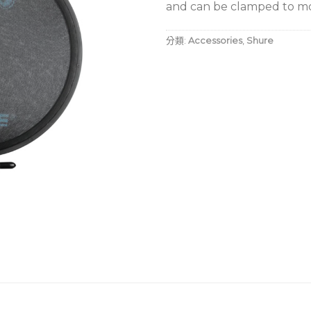
and can be clamped to mo
分類:
Accessories
,
Shure