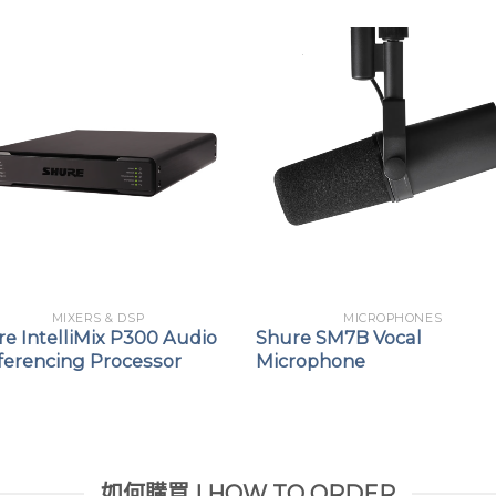
MIXERS & DSP
MICROPHONES
e IntelliMix P300 Audio
Shure SM7B Vocal
ferencing Processor
Microphone
如何購買 | HOW TO ORDER