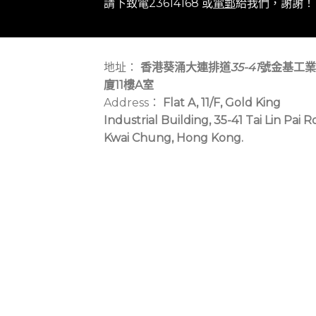
請下致電23614168 或
電郵
給我們，謝謝！
地址：
香港葵涌大連排道
35-41
號金基工業
廈11樓A室
Address：
Flat A, 11/F, Gold King
Industrial Building, 35-41 Tai Lin Pai R
Kwai Chung, Hong Kong.