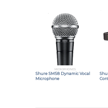
PHONES
MICROPHONES
Headset
Shure SM58 Dynamic Vocal
Shur
crophone
Microphone
Con