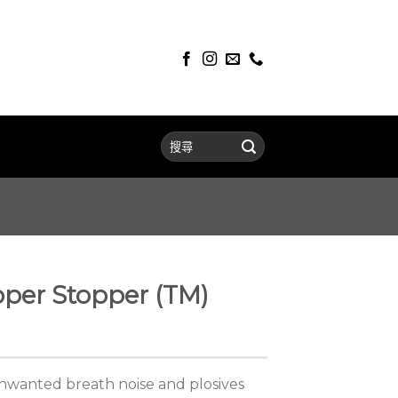
per Stopper (TM)
wanted breath noise and plosives