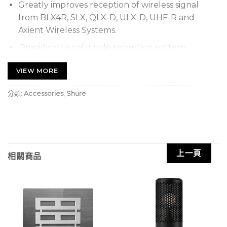
Greatly improves reception of wireless signal
from BLX4R, SLX, QLX-D, ULX-D, UHF-R and
Axient Wireless Systems.
Omnidirectional dipole reception pattern
Includes stand adapter, thread adapter, a 61cm
VIEW MORE
(2ft) coaxial antenna cable, and a 7.6m (25ft)
coaxial antenna cable
分類:
Accessories
,
Shure
上一頁
相關商品