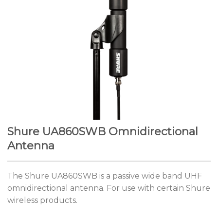
Shure UA860SWB Omnidirectional
Antenna
The Shure UA860SWB is a passive wide band UHF
omnidirectional antenna. For use with certain Shure
wireless products.