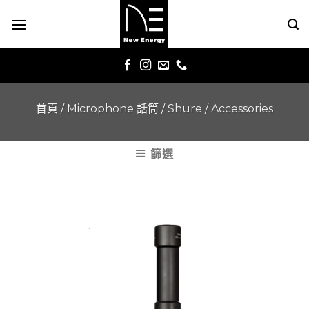
Skip
to
content
首頁
/
Microphone 話筒
/
Shure
/
Accessories
篩選