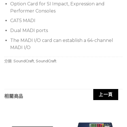
Option Card for SI Impact, Expression and
Performer Consoles
CAT5 MADI
Dual MADI ports
The MADI I/O card can establish a 64-channel
MADI I/O
分類:
SoundCraft
,
SoundCraft
上一頁
相關商品