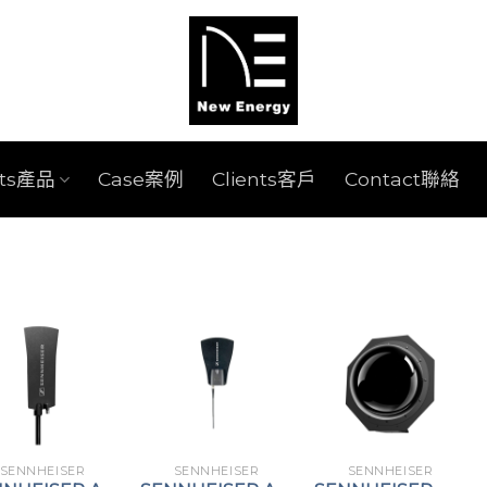
cts產品
Case案例
Clients客戶
Contact聯絡
SENNHEISER
SENNHEISER
SENNHEISER