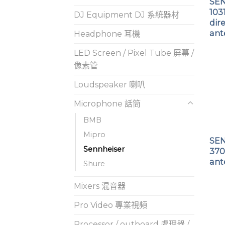
SE
103
DJ Equipment DJ 系統器材
dir
ant
Headphone 耳機
LED Screen / Pixel Tube 屏幕 /
像素管
Loudspeaker 喇叭
Microphone 話筒
BMB
Mipro
SE
Sennheiser
370
ant
Shure
Mixers 混音器
Pro Video 專業視頻
Processor / outboard 處理器 /