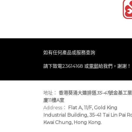
如有任何產品或服務查詢
請下致電23614168 或
電郵
給我們，謝謝！
地址：
香港葵涌大連排道
35-41
號金基工業
廈11樓A室
Address：
Flat A, 11/F, Gold King
Industrial Building, 35-41 Tai Lin Pai R
Kwai Chung, Hong Kong.