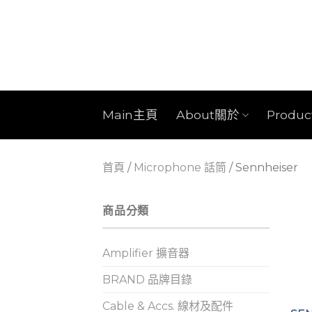
Skip
to
content
Main主頁
About關於
Produ
首頁
/
Microphone 話筒
/
Sennheiser
商品分類
Amplifier 擴音器
BRAND 品牌目錄
Cable & Accs. 線材及配件