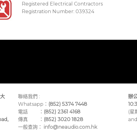
Registered Electrical Contractors
Registration Number: 039324
大
聯絡我們 :
辦公
Whatsapp：
(852) 5374 7448
10:
電話 ：
(852) 2361 4168
(星
oad,
傳真 ：
(852) 3020 1828
and
一般查詢：
info@neaudio.com.hk