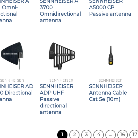
NNHEISER A
SENNHEISER A
SENNHEISER
1 Omni-
3700
A5000 CP
ectional
Omnidirectional
Passive antenna
enna
antenna
SENNHEISER
SENNHEISER
SENNHEISER
NNHEISER AD
SENNHEISER
SENNHEISER
0 Directional
ADP UHF
Antenna Cable
enna
Passive
Cat 5e (10m)
directional
antenna
1
2
3
4
...
16
17