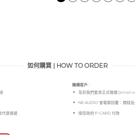
如何購買 | HOW TO ORDER
機構客戶 :​
價錢
電郵
我們要求正式報價 [
email u
NE AUDIO 會電郵回覆：價
並代發速遞
接受政府 P-CARD 付款