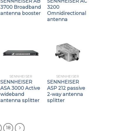
SENNHEISER AB
SENNHEISER AC
3700 Broadband
3200
antenna booster
Omnidirectional
antenna
SENNHEISER
SENNHEISER
SENNHEISER
SENNHEISER
ASA 3000 Active
ASP 212 passive
wideband
2-way antenna
antenna splitter
splitter
18