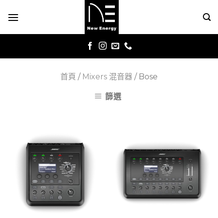
Skip
to
content
首頁
/
Mixers 混音器
/
Bose
篩選