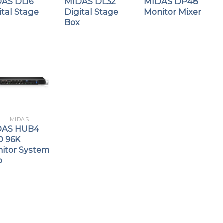
AS DL16
MIDAS DL32
MIDAS DP48
ital Stage
Digital Stage
Monitor Mixer
Box
MIDAS
DAS HUB4
 96K
itor System
b