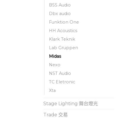
BSS Audio
Dbx audio
Funktion One
HH Acoustics
Klark Teknik
Lab Gruppen
Midas
Nexo
NST Audio
TC Eletronic
Xta
Stage Lighting 舞台燈光
Trade 交易