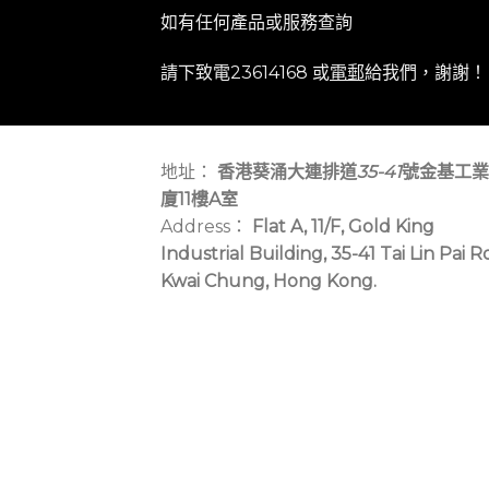
如有任何產品或服務查詢
請下致電23614168 或
電郵
給我們，謝謝！
地址：
香港葵涌大連排道
35-41
號金基工業
廈11樓A室
Address：
Flat A, 11/F, Gold King
Industrial Building, 35-41 Tai Lin Pai R
Kwai Chung, Hong Kong.