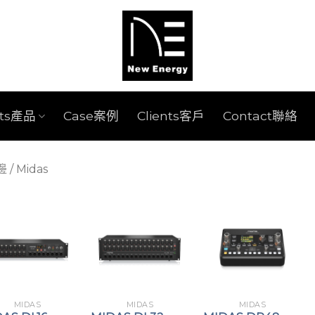
cts產品
Case案例
Clients客戶
Contact聯絡
週邊
/
Midas
MIDAS
MIDAS
MIDAS