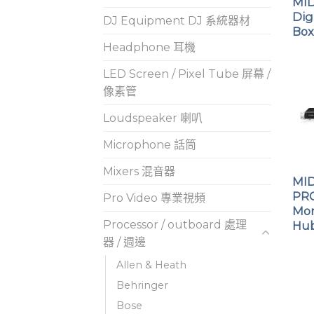
MID
Dig
DJ Equipment DJ 系統器材
Box
Headphone 耳機
LED Screen / Pixel Tube 屏幕 /
像素管
Loudspeaker 喇叭
Microphone 話筒
Mixers 混音器
MI
PRO
Pro Video 專業視頻
Mon
Processor / outboard 處理
Hu
器 / 週邊
Allen & Heath
Behringer
Bose