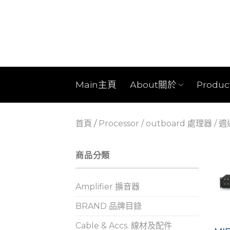
Skip
to
content
Main主頁
About關於
Produ
首頁
/
Processor / outboard 處理器 / 
商品分類
Amplifier 擴音器
BRAND 品牌目錄
Cable & Accs. 線材及配件