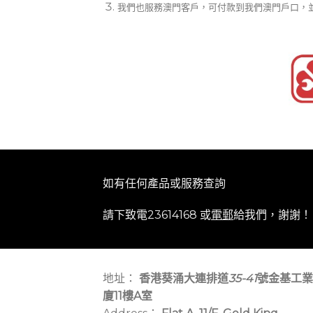
我們也服務澳門客戶，可付款到我們澳門戶口，
如有任何產品或服務查詢
請下致電23614168 或
電郵
給我們，謝謝！
地址：
香港葵涌大連排道
35-41
號金基工業
廈11樓A室