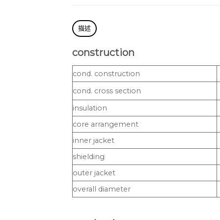
描述
construction
cond. construction
cond. cross section
insulation
core arrangement
inner jacket
shielding
outer jacket
overall diameter