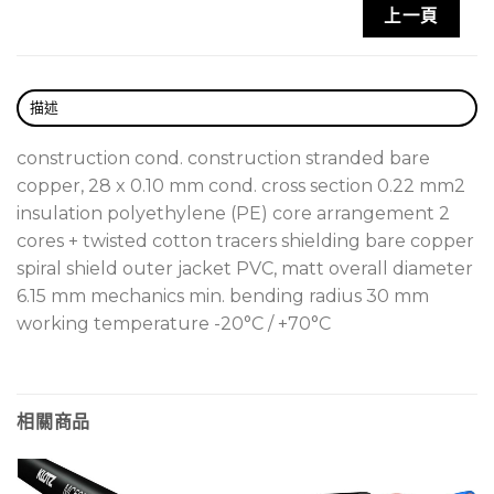
上一頁
描述
construction cond. construction stranded bare
copper, 28 x 0.10 mm cond. cross section 0.22 mm2
insulation polyethylene (PE) core arrangement 2
cores + twisted cotton tracers shielding bare copper
spiral shield outer jacket PVC, matt overall diameter
6.15 mm mechanics min. bending radius 30 mm
working temperature -20°C / +70°C
相關商品