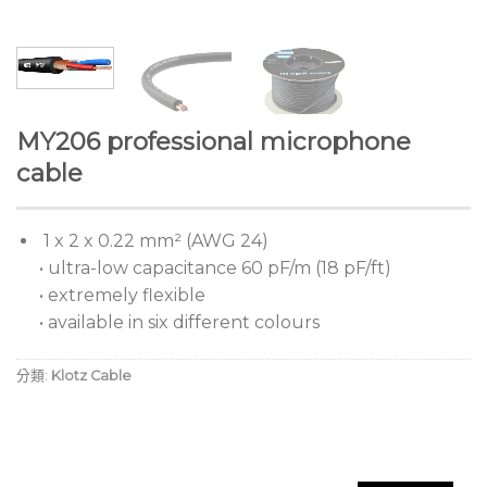
MY206 professional microphone
cable
1 x 2 x 0.22 mm² (AWG 24)
• ultra-low capacitance 60 pF/m (18 pF/ft)
• extremely flexible
• available in six different colours
分類:
Klotz Cable