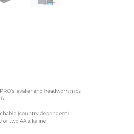
Offers both onboard m
for flexible operation.
Features a MIPRO 4-Pin
MIPRO’s full range of 
well as instrument mic
Wide dynamic range au
impedance sources and 
distortion.
Incorporates MIPRO’s e
accurate frequency syn
Patented dual-purpose
IPRO’s lavalier and headworn mics
switching between AA a
LR
USB Type-C charging in
chable (country dependent)
circuitry allows cable c
 or two AA alkaline
Detachable metal belt c
mounting for secure a