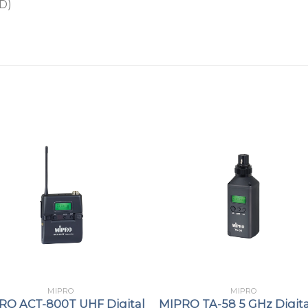
 D)
ACT-240T 為輕巧的 2.4
器。支援 AA 電池 18500 鋰
Mini XLR 輸入，可使
與小型會議空間。
ISM 數位系列專用佩戴式發射
與擴音機，適用於教學、
採用全新設計的輕巧機殼
腰掛配戴。
配備背光 LCD 顯示器，
提供本體按鍵與外部連線
輸入端採 MIPRO 4-Pin
戴麥克風及各類樂器收音
音訊輸入具高動態範圍，
MIPRO
MIPRO
RO ACT-800T UHF Digital
MIPRO TA-58 5 GHz Digita
採用 MIPRO 獨創的 