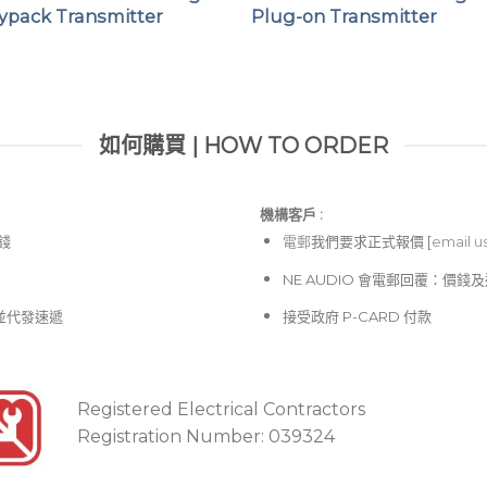
ypack Transmitter
Plug-on Transmitter
率。
首創專利電池座兩用設計，
提升使用彈性。
提供 USB Type-C
如何購買 | HOW TO ORDER
充電線充電。
金屬腰夾可調整安裝方向
機構客戶 :​
價錢
電郵
我們要求正式報價 [
email u
NE AUDIO 會電郵回覆：價
並代發速遞
接受政府 P-CARD 付款
Registered Electrical Contractors
Registration Number: 039324