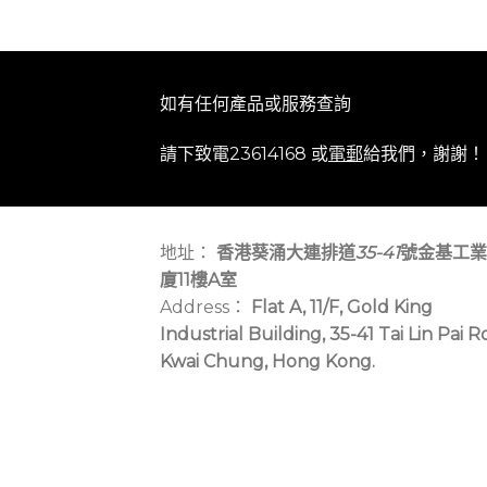
如有任何產品或服務查詢
請下致電23614168 或
電郵
給我們，謝謝！
地址：
香港葵涌大連排道
35-41
號金基工業
廈11樓A室
Address：
Flat A, 11/F, Gold King
Industrial Building, 35-41 Tai Lin Pai R
Kwai Chung, Hong Kong.