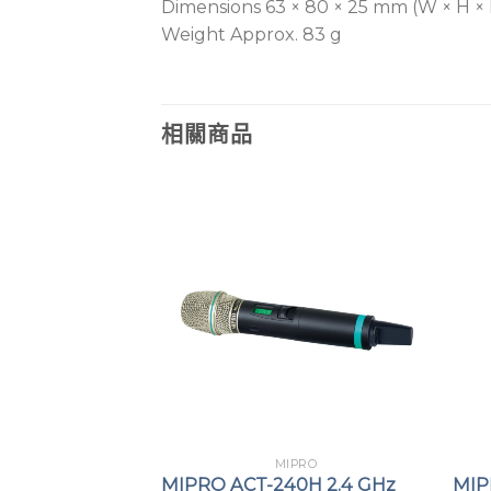
Dimensions 63 × 80 × 25 mm (W × H ×
Weight Approx. 83 g
相關商品
PRO
MIPRO
23V U頻無線咪
MIPRO ACT-240H 2.4 GHz
MIP