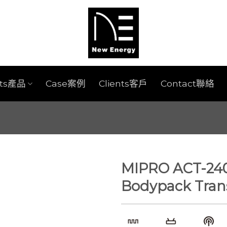
cts產品
Case案例
Clients客戶
Contact聯絡
MIPRO ACT-240T
Bodypack Tran