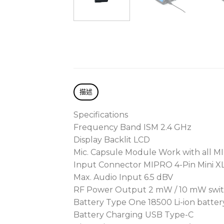
描述
Specifications
Frequency Band ISM 2.4 GHz
Display Backlit LCD
Mic. Capsule Module Work with all M
Input Connector MIPRO 4-Pin Mini X
Max. Audio Input 6.5 dBV
RF Power Output 2 mW / 10 mW swit
Battery Type One 18500 Li-ion battery
Battery Charging USB Type-C