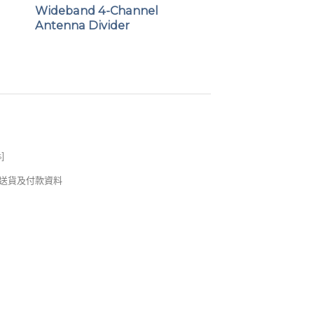
Wideband 4-Channel
Antenna Divider
可快速更換 AA 電池或鋰離子充電電池，
 充電方式，具有防呆及充電保護電路，可直接使用
，確保佩戴穩定且方便操作。
s
]
錢及送貨及付款資料