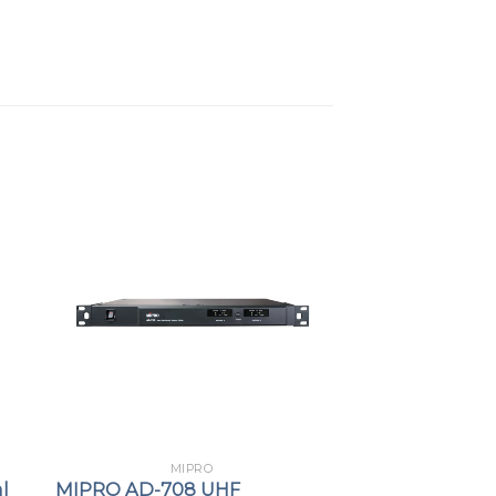
 GHz 數位佩戴式發射器，配備背光 LCD 顯示
電池雙電源與 USB-C 充電，搭配 4-Pin
用領夾、頭戴與樂器收音麥克風，適合教學、簡報
器，搭配 MIPRO 2.4 GHz 系列接收機
簡報與小型會議空間等場域。
與流線外型，造型兼具美觀與實用性，方便
清楚顯示頻道、電量與 AF 音訊強度指示條。
控制兩種靜音方式，操作靈活便利。
 Mini XLR，可搭配 MIPRO 全系列領夾或頭
模組
兼容高低阻抗特性，有效防止飽和失真。
MIPRO
l
MIPRO AD-708 UHF
ACT 自動對頻技術，與接收機快速精準同步頻