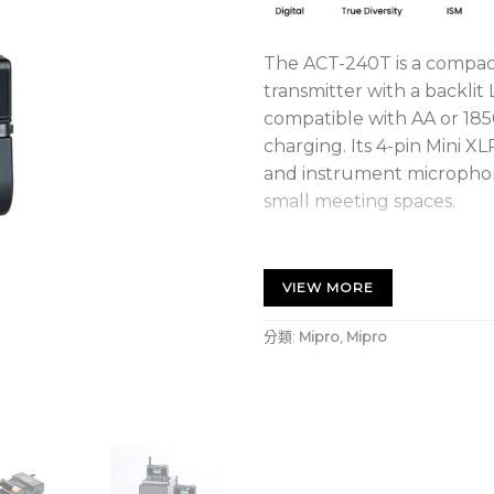
The ACT-240T is a compac
transmitter with a backli
compatible with AA or 185
charging. Its 4-pin Mini X
and instrument microphone
small meeting spaces.
MIPRO’s digital bodypac
GHz ISM band is design
VIEW MORE
receivers and portable 
presentations, and smal
分類:
Mipro
,
Mipro
Compact and streamline
comfortable belt-worn 
A backlit LCD clearly di
signal strength.