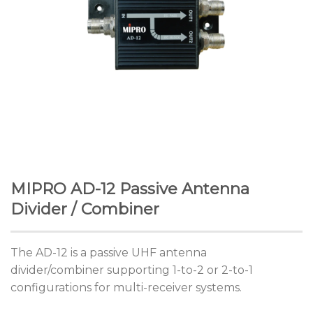
MIPRO AD-12 Passive Antenna
Divider / Combiner
The AD-12 is a passive UHF antenna
divider/combiner supporting 1-to-2 or 2-to-1
configurations for multi-receiver systems.