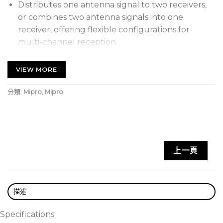
Distributes one antenna signal to two receivers,
or combines two antenna signals into one
receiver, offering flexible configurations for
multi-channel reception.
Compatible with MPB-30 booster and MP-10
VIEW MORE
power supply to integrate long-distance antenna
signals and minimize cable loss.
分類:
Mipro
,
Mipro
Passive distribution and power isolation design
reduce ground loop noise and enhance system
stability.
AD-12 為 UHF 被動式天線分配 / 整合器，適用於一分二或
上一頁
二合一配置。
可將單一天線訊號分配至兩台接收機，或反向整合兩支
描述
接收天線訊號至一部接收機，靈活應用於多頻道接收或
特殊天線架構。
Specifications