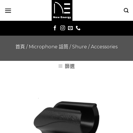
Skip
to
content
首頁
/
Microphone 話筒
/
Shure
/
Accessories
篩選