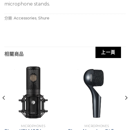
microphone stands.
分類:
Accessories
,
Shure
上一頁
相關商品
MICROPHONES
MICROPHONES