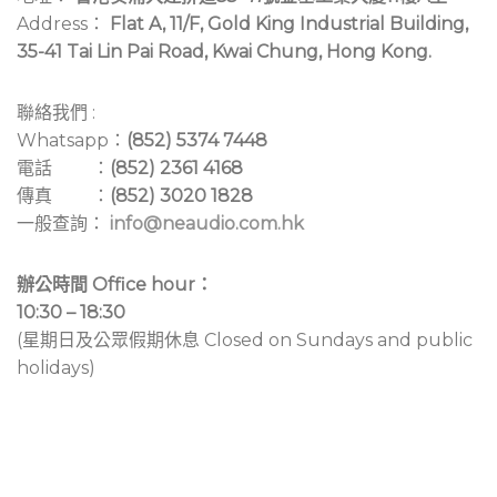
Address：
Flat A, 11/F, Gold King Industrial Building,
35-41 Tai Lin Pai Road, Kwai Chung, Hong Kong.
聯絡我們 :
Whatsapp：
(852) 5374 7448
電話 ：
(852) 2361 4168
傳真 ：
(852) 3020 1828
一般查詢：
info@neaudio.com.hk
辦公時間 Office hour：
10:30 – 18:30
(星期日及公眾假期休息 Closed on Sundays and public
holidays)