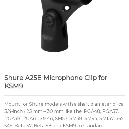
Shure A25E Microphone Clip for
KSM9
Mount for Shure models with a shaft diameter of ca.
3/4-inch / 25 mm – 30 mm like the: PGA48, PGA57,
PGA58, PGA81, SM48, SM57, SM58, SM94, SM137, 565,
545, Beta 57, Beta 58 and KSM9 to standard