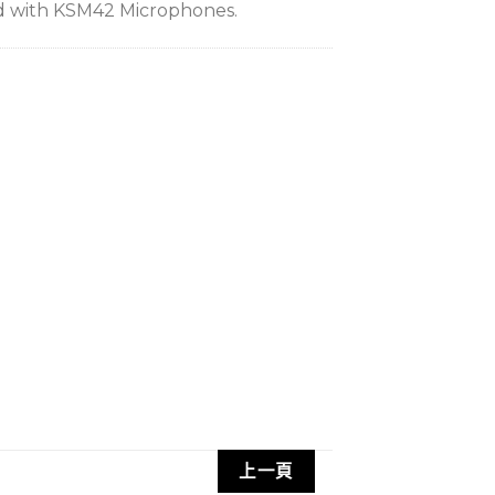
d with KSM42 Microphones.
上一頁