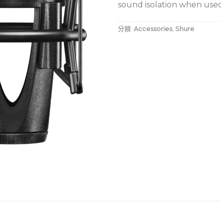
sound isolation when use
分類:
Accessories
,
Shure