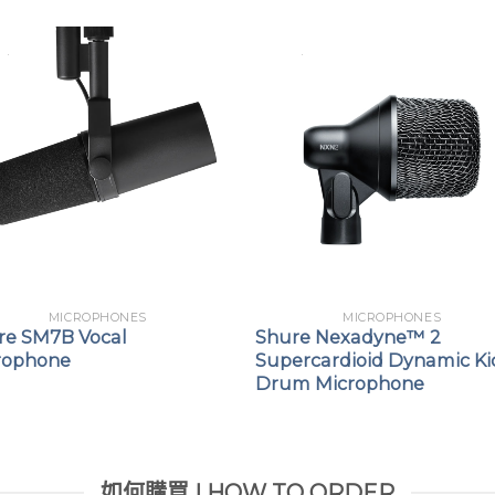
MICROPHONES
MICROPHONES
re SM7B Vocal
Shure Nexadyne™ 2
rophone
Supercardioid Dynamic Ki
Drum Microphone
如何購買 | HOW TO ORDER