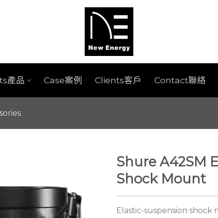
cts產品
Case案例
Clients客戶
Contact聯絡
sories
Shure A42SM E
Shock Mount
Elastic-suspension shock