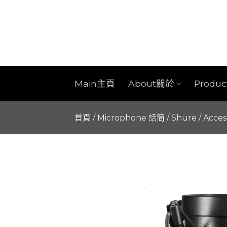
Skip
to
content
Main主頁
About關於
Produ
首頁
/
Microphone 話筒
/
Shure
/
Acces