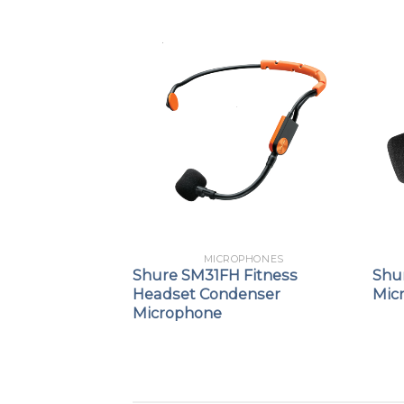
PHONES
MICROPHONES
SB Gaming
Shure SM31FH Fitness
Shu
Headset Condenser
Mic
Microphone