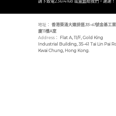
請下致電23614168 或
電郵
給我們，謝謝！
地址：
香港葵涌大連排道
35-41
號金基工業
廈11樓A室
Address：
Flat A, 11/F, Gold King
Industrial Building, 35-41 Tai Lin Pai R
Kwai Chung, Hong Kong.