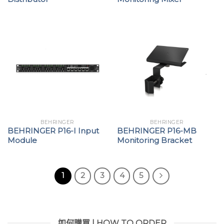
BEHRINGER
BEHRINGER
BEHRINGER P16-I Input
BEHRINGER P16-MB
Module
Monitoring Bracket
1
2
3
4
5
如何購買 | HOW TO ORDER