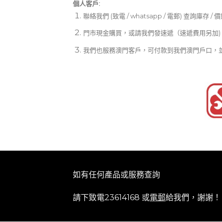
個人客戶:
聯絡我們 (致電 / whatsapp / 電郵) 查詢庫存 / 
門市現金購買，或請我們發速遞（速遞費用另加)
我們也服務澳門客戶，可付款到我們澳門戶口，
如有任何產品或服務查詢
請下致電23614168 或
電郵
給我們，謝謝！