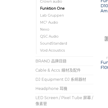
Fun
Crown audio
D1
Funktion One
Amp
Lab Gruppen
MC² Audio
Nexo
QSC Audio
SoundStandard
Void Acoustics
BRAND 品牌目錄
Fun
F10
Cable & Accs. 線材及配件
DJ Equipment DJ 系統器材
Headphone 耳機
LED Screen / Pixel Tube 屏幕 /
像素管