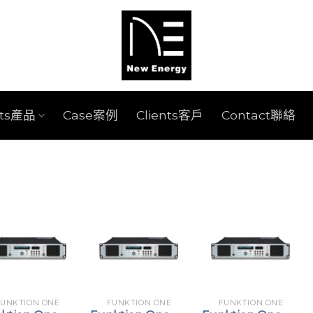
cts產品
Case案例
Clients客戶
Contact聯絡
FUNKTION ONE
FUNKTION ONE
FUNKTION ONE