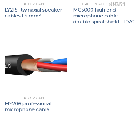
KLOTZ CABLE
CABLE & ACCS. 線材及配件
LY215.. twinaxial speaker
MC5000 high end
cables 1.5 mm²
microphone cable –
double spiral shield – PVC
KLOTZ CABLE
MY206 professional
microphone cable