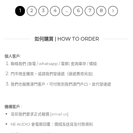
1
2
3
4
...
6
7
8
如何購買 | HOW TO ORDER
個人客戶:
聯絡我們 (致電 / whatsapp / 電郵) 查詢庫存 / 價錢
門市現金購買，或請我們發速遞（速遞費用另加)
我們也服務澳門客戶，可付款到我們澳門戶口，並代發速遞
機構客戶 :​
電郵
我們要求正式報價 [
email us
]
NE AUDIO 會電郵回覆：價錢及送貨及付款資料