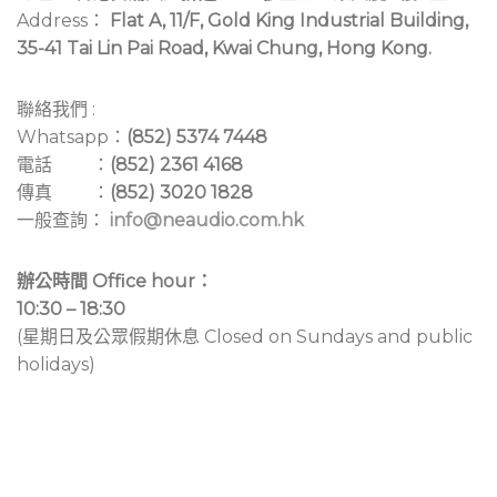
Address：
Flat A, 11/F, Gold King Industrial Building,
35-41 Tai Lin Pai Road, Kwai Chung, Hong Kong.
聯絡我們 :
Whatsapp：
(852) 5374 7448
電話 ：
(852) 2361 4168
傳真 ：
(852) 3020 1828
一般查詢：
info@neaudio.com.hk
辦公時間 Office hour：
10:30 – 18:30
(星期日及公眾假期休息 Closed on Sundays and public
holidays)