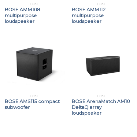
BOSE
BOSE
BOSE AMM108
BOSE AMM112
multipurpose
multipurpose
loudspeaker
loudspeaker
BOSE
BOSE
BOSE AMS115 compact
BOSE ArenaMatch AM10
subwoofer
DeltaQ array
loudspeaker