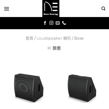
Skip
to
content
首頁
/
Loudspeaker 喇叭
/
Bose
篩選