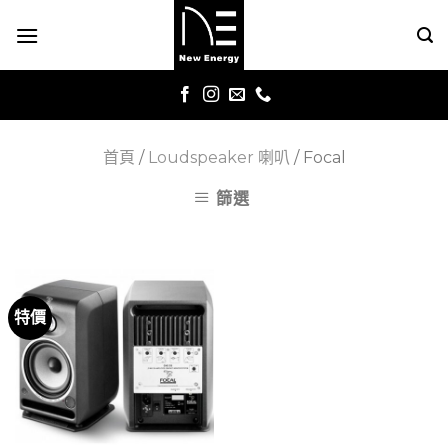
Skip
to
content
首頁
/
Loudspeaker 喇叭
/
Focal
篩選
特價