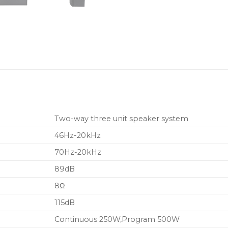
Two-way three unit speaker system
46Hz-20kHz
70Hz-20kHz
89dB
8Ω
115dB
Continuous 250W,Program 500W