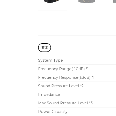
描述
System Type
Frequency Range(-10dB) *1
Frequency Response(±3dB) *1
Sound Pressure Level *2
Impedance
Max Sound Pressure Level *3
Power Capacity