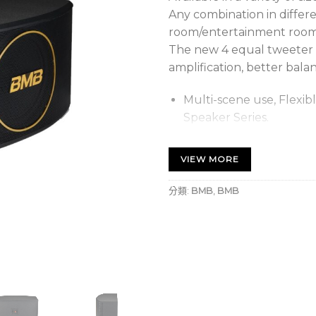
Any combination in differe
room/entertainment room/
The new 4 equal tweeter d
amplification, better bala
Multi-scene use, Flex
Speaker Series.
Paper Cone made in Ja
VIEW MORE
分類:
BMB
,
BMB