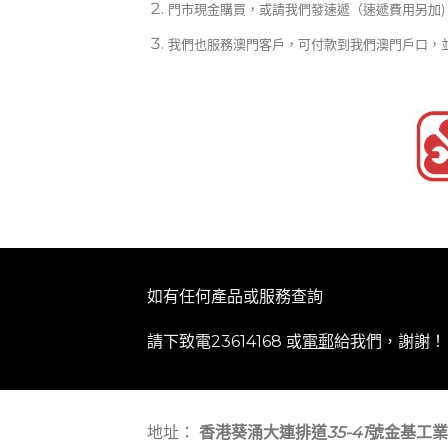
門市現金購買，或請我們發速遞（速遞費用另加)
我們也服務澳門客戶，可付款到我們澳門戶口，
如有任何產品或服務查詢
請下致電23614168 或
電郵
給我們，謝謝！
地址：
香港葵涌大連排道
35-41
號金基工業