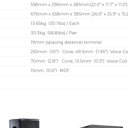
558mm x 296mm x 285mm(22.0″ x 11.7″ x 11.2″)
676mm x 658mm x 385mm (26.6″ x 25.9″ x 15.2
13.65kg（30.1lbs) / Each
30.3kg（66.8lbs) / Pair
19mm (spacing distance) terminal
250mm（10″） Cone, 49.5mm（1.95″）Voice Coil
70mm（2.8″） Cone, 13.5mm（0.5″）Voice Coil 
15mm（0.6″）MDF