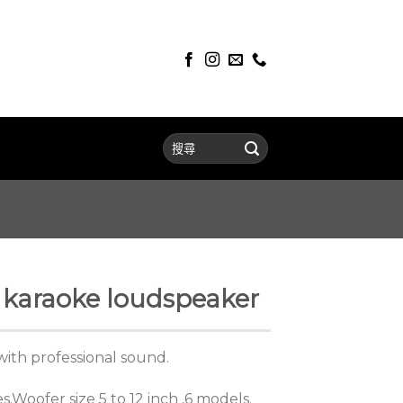
 karaoke loudspeaker
with professional sound.
zes.Woofer size 5 to 12 inch ,6 models.