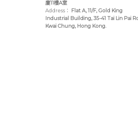
廈11樓A室
Address：
Flat A, 11/F, Gold King
Industrial Building, 35-41 Tai Lin Pai R
Kwai Chung, Hong Kong.