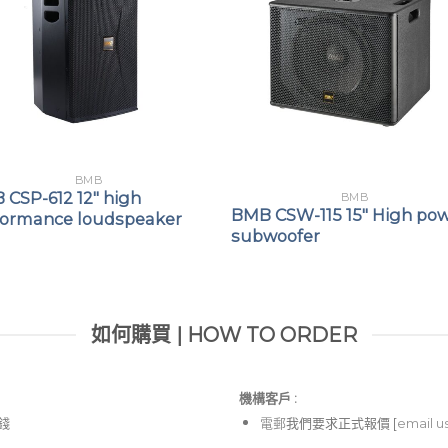
BMB
 CSP-612 12″ high
BMB
BMB CSW-115 15″ High po
formance loudspeaker
subwoofer
如何購買 | HOW TO ORDER
機構客戶 :​
價錢
電郵
我們要求正式報價 [
email u