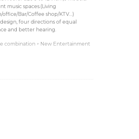
nt music spaces.(Living
office/Bar/Coffee shop/KTV…)
esign, four directions of equal
nce and better hearing.
ible combination，New Entertainment
pan.