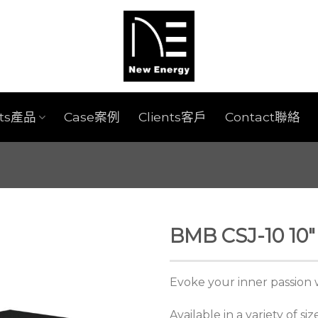
cts產品
Case案例
Clients客戶
Contact聯絡
BMB CSJ-10 10″
Evoke your inner passion 
Available in a variety of si