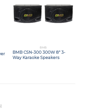
BMB
BMB CSN-300 300W 8″ 3-
wer
Way Karaoke Speakers
s
]