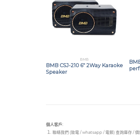
MB
BMB
BMB
500W 10″ 3-Way
BMB CSJ-210 6″ 2Way Karaoke
per
kers
Speaker
個人客戶:
聯絡我們 (致電 / whatsapp / 電郵) 查詢庫存 / 