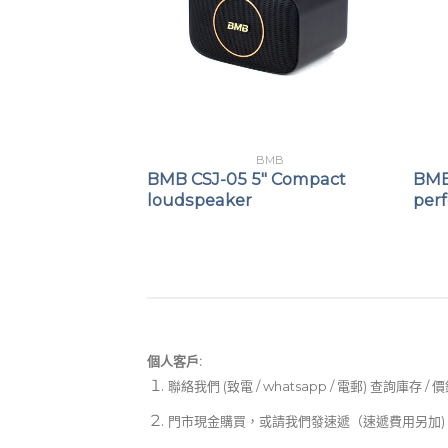
MB
BMB
″ karaoke
BMB CSJ-05 5″ Compact
BMB
loudspeaker
per
個人客戶:
聯絡我們 (致電 / whatsapp / 電郵) 查詢庫存 / 
門市現金購買，或請我們發速遞（速遞費用另加)