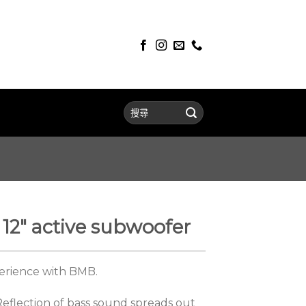
2″ active subwoofer
perience with BMB.
 Reflection of bass sound spreads out