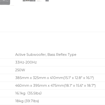
Active Subwoofer, Bass Reflex Type
33Hz-200Hz
250W
385mm x 325mm x 410mm(15.1″ x 12.8″ x 16.1″)
460mm x 395mm x 475mm(18.1″ x 15.6″ x 18.7″)
16.1kg（35.5lbs）
18kg (39.7lbs)