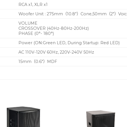
RCA x1, XLR x1
Woofer Unit : 275mm（10.8″）Cone,50mm（2″）Voice 
VOLUME
CROSSOVER (40Hz-80Hz-200Hz)
PHASE (0°- 180°)
Power (ON:Green LED, During Startup: Red LED)
AC 110V-120V 60Hz, 220V-240V 50Hz
15mm（0.6″）MDF