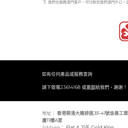
我們也服務澳門客戶，可付款到我們澳門戶口，
如有任何產品或服務查詢
請下致電23614168 或
電郵
給我們，謝謝！
地址：
香港葵涌大連排道
35-41
號金基工業
廈11樓A室
Address：
Flat A, 11/F, Gold King