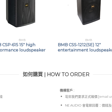
BMB
BMB
 CSP-615 15″ high
BMB CSS-1212(SE) 12″
formance loudspeaker
entertainment loudspeak
如何購買 | HOW TO ORDER
機構客戶 :​
價錢
電郵
我們要求正式報價 [
email u
NE AUDIO 會電郵回覆：價