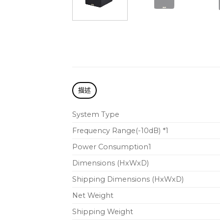
描述
System Type
Frequency Range(-10dB) *1
Power Consumption1
Dimensions (HxWxD)
Shipping Dimensions (HxWxD)
Net Weight
Shipping Weight