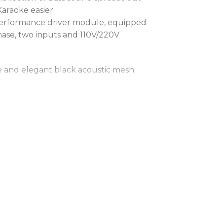
araoke easier.
performance driver module, equipped
hase, two inputs and 110V/220V
 and elegant black acoustic mesh
h and 10 inch. Will be fit various scene.