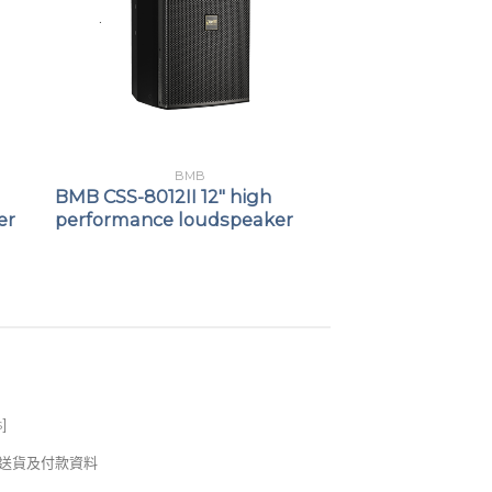
BMB
BMB CSS-8012II 12″ high
er
performance loudspeaker
s
]
錢及送貨及付款資料