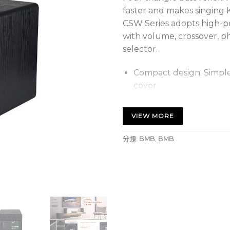
faster and makes singing K
CSW Series adopts high-
with volume, crossover, p
selector.
Compact design. Simple
cover.
2 type of line-up, 12 inc
VIEW MORE
分類:
BMB
,
BMB