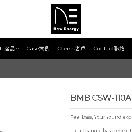
cts產品
Case案例
Clients客戶
Contact聯絡
BMB CSW-110A 1
Feel bass, Your sound ex
Four triangle bass reflex.