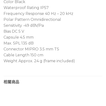
Color Black
Sweat-repelling ring and replaceable foam
Waterproof Rating IP57
windscreen reduce breath and wind noise,
Frequency Response 40 Hz – 20 kHz
ensuring clear audio.
Polar Pattern Omnidirectional
Adjustable frame design provides stable and
Sensitivity -49 dBV/Pa
comfortable wearing, ideal for podiums, stages, or
Bias DC 5 V
active use.
Capsule 4.5 mm
Max. SPL 135 dB
膚色全指向頭戴式麥克風，具 IP57 防塵防水設計與小型音
Connector MIPRO 3.5 mm TS
頭，收音自然穩定，適合戶外活動與嚴苛環境使用。
Cable Length 150 cm
Weight Approx. 24 g (frame included)
IP57 防塵防水設計，建議搭配具防水設計的 MIPRO 佩
戴式發射器，以確保完整效能。
全指向收音特性，具出色的離軸響應，提供全面收音範
圍。
相關商品
4.5 mm 超小型音頭設計，靈活應用於各種佩戴需求。
高傳真音質，具寬廣音域、高動態與快速暫態反應，清
晰亮麗重現人聲。