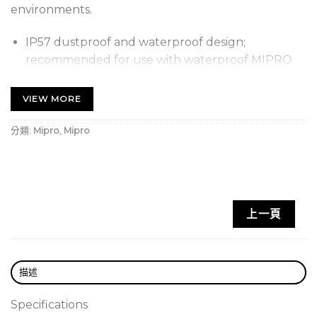
environments.
IP57 dustproof and waterproof design;
recommended for use with waterproof MIPRO
bodypack transmitters for full performance.
VIEW MORE
Omnidirectional polar pattern with excellent off-
axis response provides comprehensive pickup
分類:
Mipro
,
Mipro
coverage.
4.5 mm ultra-miniature capsule design fits
versatile wearing applications.
High-fidelity audio with wide frequency range,
上一頁
high dynamics, and fast transient response for
bright, clear vocals.
Detachable capsule mounts on either side and
描述
allows full adjustment of length, direction, and
angle.
Specifications