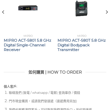
音頭模組可安裝於左右兩側固定座，並可調整長度、方
向與角度，方便定位。
搭配防汗圈與可更換防噗海綿，能有效降低呼吸聲與風
切聲干擾，並保持音質清晰。
伸縮式框架設計，佩戴穩定舒適，適合講台、舞台或劇
MIPRO
MIPRO
MIPRO ACT-5801 5.8 GHz
MIPRO ACT-580T 5.8 GHz
烈運動場合使用。
Digital Single-Channel
Digital Bodypack
Receiver
Transmitter
如何購買 | HOW TO ORDER
個人客戶:
聯絡我們 (致電 / whatsapp / 電郵) 查詢庫存 / 價錢
門市現金購買，或請我們發速遞（速遞費用另加)
我們也服務澳門客戶，可付款到我們澳門戶口，並代發速遞