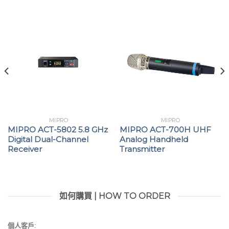
高階舞台與錄音應用。
彩色 LCD 螢幕顯示頻道、電量與訊號狀態，操作直覺。
XLR 音訊輸入設計，適用多數專業動圈與電容式麥克
風。
支援 12 V 或 48 V 幻象電源，能驅動大部分電容式麥克
風。
可切換輸出功率 10 / 50 mW，依照使用環境靈活調整。
內建可更換式 18500 鋰電池，充滿可使用約 5～8 小
MIPRO
MIPRO
MIPRO ACT-5802 5.8 GHz
MIPRO ACT-700H UHF
時，可透過專用充電座 MP-8T 或取出電池另行充電。
Digital Dual-Channel
Analog Handheld
Receiver
Transmitter
如何購買 | HOW TO ORDER
個人客戶: