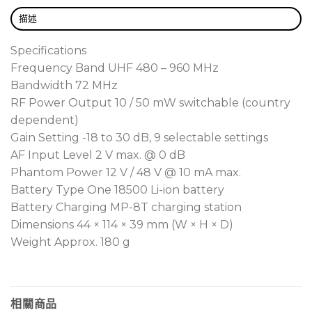
microphones.
描述
Supports 12 V or 48 V phantom power to drive a
wide range of condenser microphones.
Specifications
Frequency Band UHF 480 – 960 MHz
Selectable RF power output of 10 / 50 mW allows
Bandwidth 72 MHz
flexible adjustment to match different
RF Power Output 10 / 50 mW switchable (country
environments.
dependent)
Equipped with a replaceable 18500 lithium
Gain Setting -18 to 30 dB, 9 selectable settings
battery offering 5–8 hours of use, chargeable via
AF Input Level 2 V max. @ 0 dB
MP-8T charging dock or external charger.
Phantom Power 12 V / 48 V @ 10 mA max.
Battery Type One 18500 Li-ion battery
TA-80 為數位插接式發射器，可將有線麥克風轉為無線使
Battery Charging MP-8T charging station
用。具備幻象電源、低延遲且穩定的射頻傳輸，可對應
Dimensions 44 × 114 × 39 mm (W × H × D)
ACT-800 系列接收機。
Weight Approx. 180 g
採用全鋁合金外殼，堅固耐用並具備優異的 RF 屏蔽效
果，降低干擾。
數位傳輸技術提供高音質、低延遲與抗干擾能力，適合
相關商品