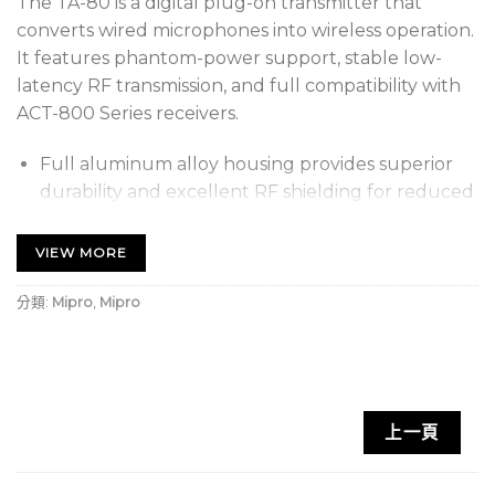
The TA-80 is a digital plug-on transmitter that
converts wired microphones into wireless operation.
It features phantom-power support, stable low-
latency RF transmission, and full compatibility with
ACT-800 Series receivers.
Full aluminum alloy housing provides superior
durability and excellent RF shielding for reduced
interference.
VIEW MORE
Digital transmission technology ensures high
audio quality, low latency, and strong anti-
分類:
Mipro
,
Mipro
interference performance, ideal for professional
stage and studio applications.
Color LCD screen displays channel, battery, and
signal status with intuitive operation.
上一頁
XLR audio input compatible with most
professional dynamic and condenser