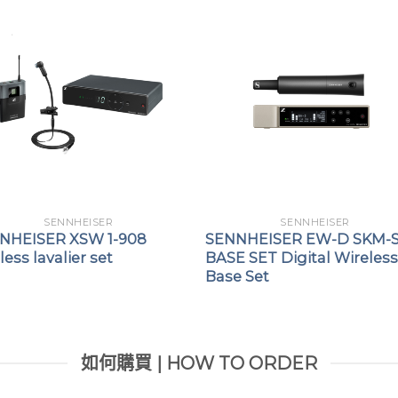
SENNHEISER
SENNHEISER
NHEISER XSW 1-908
SENNHEISER EW-D SKM-
less lavalier set
BASE SET Digital Wireles
Base Set
如何購買 | HOW TO ORDER