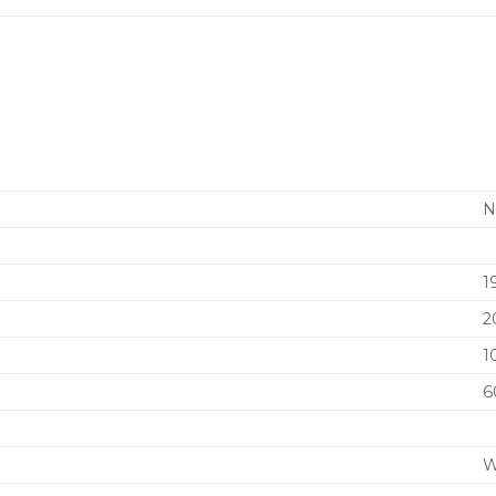
1
2
1
6
W