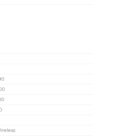
N
90
00
00
0
ireless