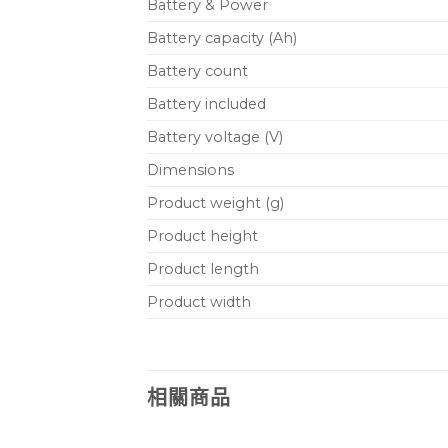
Battery & Power
Battery capacity (Ah)
Battery count
Battery included
Battery voltage (V)
Dimensions
Product weight (g)
Product height
Product length
Product width
相關商品