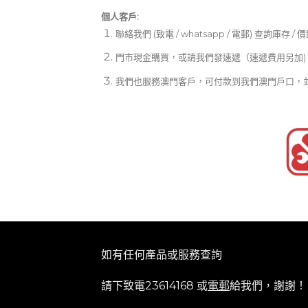
個人客戶:
聯絡我們 (致電 / whatsapp / 電郵) 查詢庫存 / 
門市現金購買，或請我們發速遞（速遞費用另加)
我們也服務澳門客戶，可付款到我們澳門戶口，
如有任何產品或服務查詢
請下致電23614168 或
電郵
給我們，謝謝！