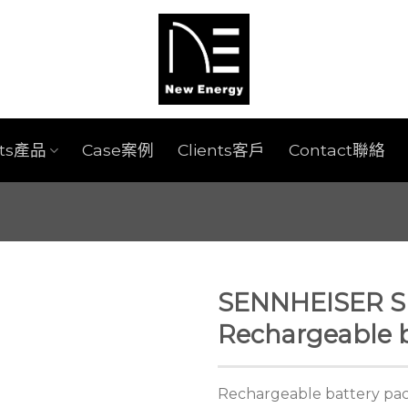
cts產品
Case案例
Clients客戶
Contact聯絡
SENNHEISER Sp
Rechargeable b
Rechargeable battery pack