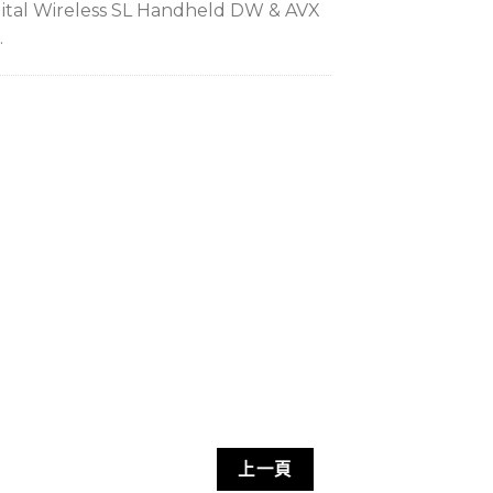
ital Wireless SL Handheld DW & AVX
.
上一頁