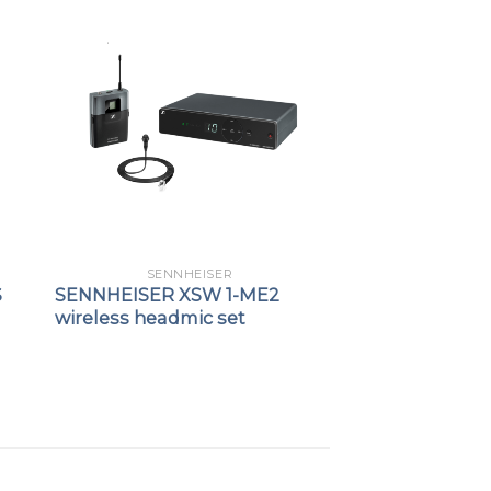
SENNHEISER
S
SENNHEISER XSW 1-ME2
s
wireless headmic set