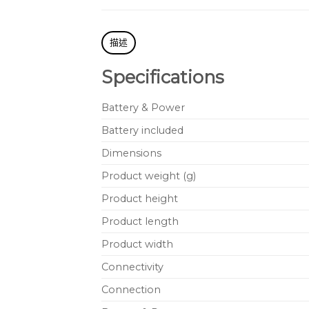
描述
Specifications
Battery & Power
Battery included
Dimensions
Product weight (g)
Product height
Product length
Product width
Connectivity
Connection