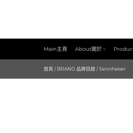
Skip
to
content
Main主頁
About關於
Produ
首頁
/
BRAND 品牌目錄
/
Sennheiser