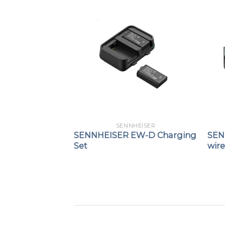
HEISER
SENNHEISER
alf Wave
SENNHEISER EW-D Charging
SEN
tenna
Set
wire