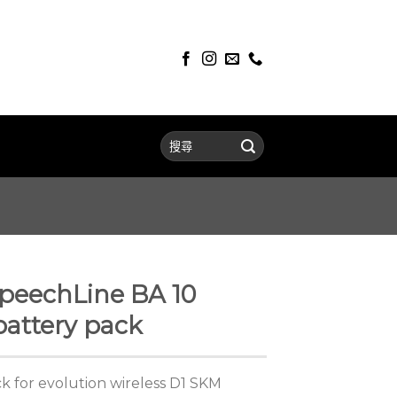
eechLine BA 10
attery pack
 for evolution wireless D1 SKM