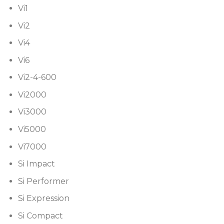
Vi1
Vi2
Vi4
Vi6
Vi2-4-600
Vi2000
Vi3000
Vi5000
Vi7000
Si Impact
Si Performer
Si Expression
Si Compact