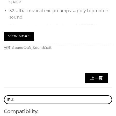
space
32 ultra-musical mic preamps supply top-notch
sound
8 line outputs and 4 x 2-channel AES/EBU
outputs
VIEW MORE
2 expansion slots accept standard Studer D21m
I/O cards
分類:
SoundCraft
,
SoundCraft
Redundant power supplies ensure rock-solid
reliability
Easy-to-see status LEDs
上一頁
Interfaces with your console via MADI over Cat 5
描述
Compatibility: