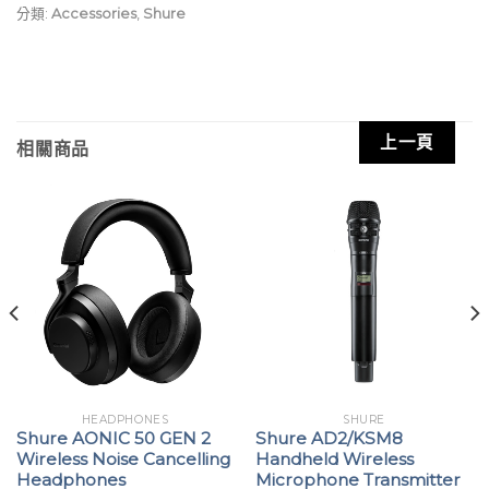
分類:
Accessories
,
Shure
上一頁
相關商品
HEADPHONES
SHURE
Shure AONIC 50 GEN 2
Shure AD2/KSM8
Wireless Noise Cancelling
Handheld Wireless
Headphones
Microphone Transmitter