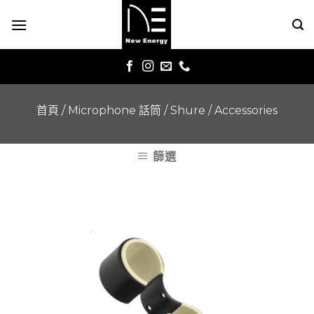
Skip
to
content
首頁
/
Microphone 話筒
/
Shure
/
Accessories
篩選