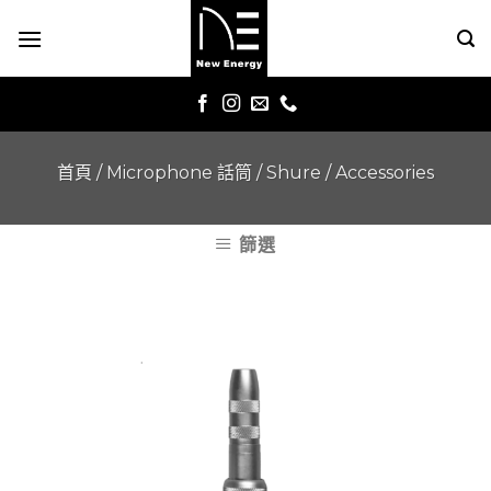
Skip
to
content
首頁
/
Microphone 話筒
/
Shure
/
Accessories
篩選