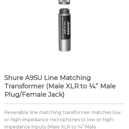
Shure A95U Line Matching
Transformer (Male XLR to ¼” Male
Plug/Female Jack)
Reversible line matching transformer matches low
or high-impedance microphones to low or high-
impedance inputs (Male XLR to ¼” Male