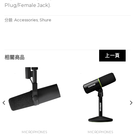
Plug/Female Jack).
分類:
Accessories
,
Shure
上一頁
相關商品
MICROPHONES
MICROPHONES