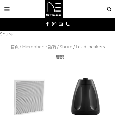
Skip
to
content
Shure
首頁
/
Microphone 話筒
/
Shure
/
Loudspeakers
篩選