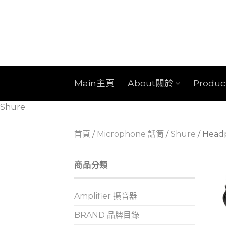
Skip
to
content
Main主頁
About關於
Produ
Shure
首頁
/
Microphone 話筒
/
Shure
/
Head
商品分類
Amplifier 擴音器
BRAND 品牌目錄