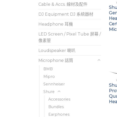
Cable & Accs. 線材及配件
Shu
Gen
DJ Equipment DJ 系統器材
He
Cert
Headphone 耳機
Mic
LED Screen / Pixel Tube 屏幕 /
像素管
Loudspeaker 喇叭
Microphone 話筒
BMB
Mipro
Sennheiser
Shu
Pro
Shure
Qua
Accessories
He
Bundles
Earphones