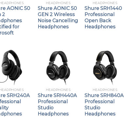
HEADPHONES
HEADPHONES
HEADPHONES
re AONIC 50
Shure AONIC 50
Shure SRH1440
 2
GEN 2 Wireless
Professional
adphones
Noise Cancelling
Open Back
ified for
Headphones
Headphones
rosoft
HEADPHONES
HEADPHONES
HEADPHONES
re SRH240A
Shure SRH440A
Shure SRH840A
fessional
Professional
Professional
lity
Studio
Studio
adphones
Headphones
Headphones