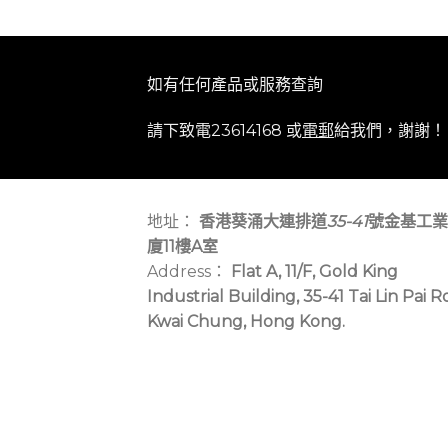
如有任何產品或服務查詢
請下致電23614168 或
電郵
給我們，謝謝！
地址：
香港葵涌大連排道
35-41
號金基工業
廈11樓A室
Address：
Flat A, 11/F, Gold King
Industrial Building, 35-41 Tai Lin Pai R
Kwai Chung, Hong Kong.