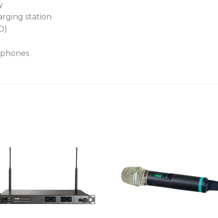
提供 STEREO 與 MI
y
arging station
內建四段 EQ，可依場景
D)
具備優異的立體聲分離度（
層次。
arphones
配備 3.5 mm 立體聲耳
售耳機。
內建 18500 鋰離子電池
時。