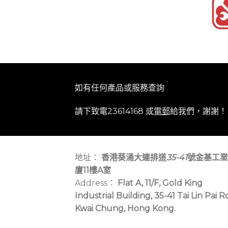
如有任何產品或服務查詢
請下致電23614168 或
電郵
給我們，謝謝！
地址：
香港葵涌大連排道
35-41
號金基工業
廈11樓A室
Address：
Flat A, 11/F, Gold King
Industrial Building, 35-41 Tai Lin Pai R
Kwai Chung, Hong Kong.