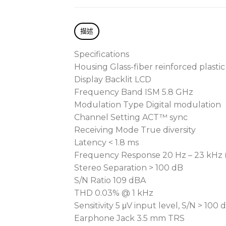
描述
Specifications
Housing Glass-fiber reinforced plastic
Display Backlit LCD
Frequency Band ISM 5.8 GHz
Modulation Type Digital modulation
Channel Setting ACT™ sync
Receiving Mode True diversity
Latency < 1.8 ms
Frequency Response 20 Hz – 23 kHz (
Stereo Separation > 100 dB
S/N Ratio 109 dBA
THD 0.03% @ 1 kHz
Sensitivity 5 μV input level, S/N > 100 
Earphone Jack 3.5 mm TRS