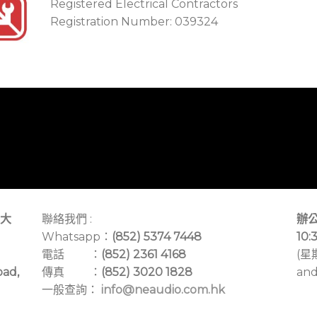
Registered Electrical Contractors
Registration Number: 039324
大
聯絡我們 :
辦公
Whatsapp：
(852) 5374 7448
10:
電話 ：
(852) 2361 4168
(星
oad,
傳真 ：
(852) 3020 1828
and
一般查詢：
info@neaudio.com.hk