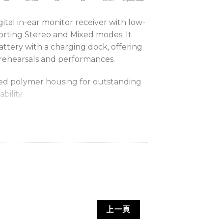
gital in-ear monitor receiver with low-
orting Stereo and Mixed modes. It
battery with a charging dock, offering
r rehearsals and performances.
ed polymer housing for outstanding
bility.
Hz band, delivering stable, high-
ion with excellent interference
on technology ensures consistent
ility.
ED audio modes to meet diverse
ts.
上一頁
ing tonal performance to suit venues