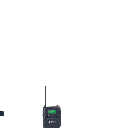
XED 音訊模式，靈活應對不同監聽需求。
與個人喜好自由調整音色。
>100 dB），展現清晰空間感與豐富聲音
機插孔，兼容 MIPRO 專業監聽耳機及多數市
，搭配 MP-8 充電座，電池續航力大於 8 小