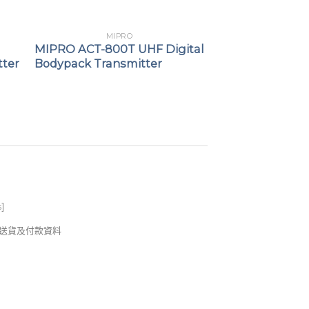
MIPRO
MIPRO ACT-800T UHF Digital
tter
Bodypack Transmitter
s
]
錢及送貨及付款資料