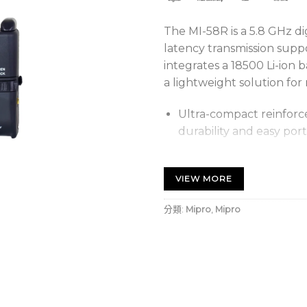
The MI-58R is a 5.8 GHz di
latency transmission supp
integrates a 18500 Li-ion 
a lightweight solution fo
Ultra-compact reinforc
durability and easy porta
Operates in the ISM 5 G
fidelity wireless recept
VIEW MORE
resistance.
分類:
Mipro
,
Mipro
True diversity recepti
signal stability and reliab
Offers STEREO and MIX
monitoring requiremen
4-band EQ for fine-tun