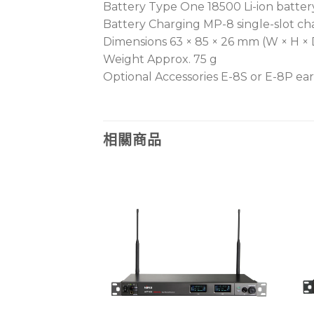
Battery Type One 18500 Li-ion batter
Battery Charging MP-8 single-slot ch
Dimensions 63 × 85 × 26 mm (W × H × 
Weight Approx. 75 g
Optional Accessories E-8S or E-8P e
相關商品