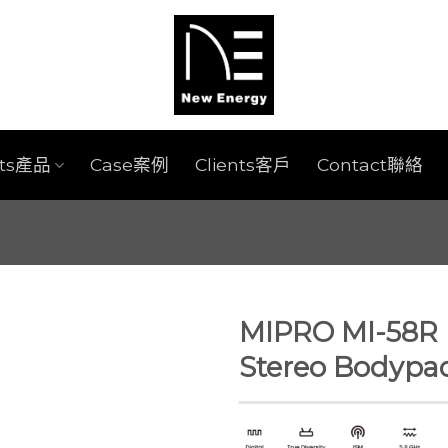
cts產品
Case案例
Clients客戶
Contact聯絡
MIPRO MI-58R I
Stereo Bodypac